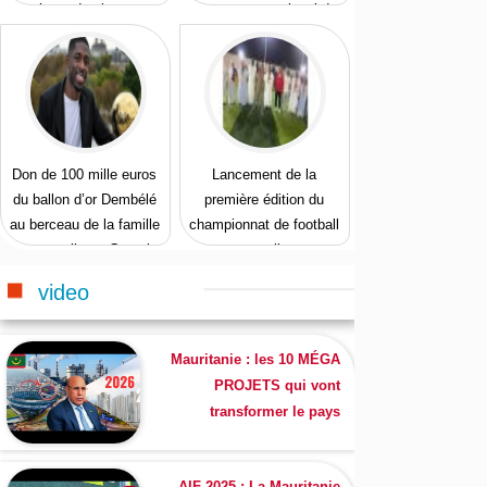
talents des jeunes
Programme national de
protection de la jeunesse
Don de 100 mille euros
Lancement de la
du ballon d’or Dembélé
première édition du
au berceau de la famille
championnat de football
maternelle au Gorgol
en salle
video
Mauritanie : les 10 MÉGA
PROJETS qui vont
transformer le pays
AIF 2025 : La Mauritanie